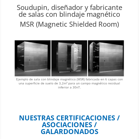
Soudupin, diseñador y fabricante
de salas con blindaje magnético
MSR (Magnetic Shielded Room)
Ejemplo de sala con blindaje magnético (MSR) fabricada en 6 capas con
una superficie de suelo de 3,2m² para un campo magnético residual
inferior a 30nT.
NUESTRAS CERTIFICACIONES /
ASOCIACIONES /
GALARDONADOS